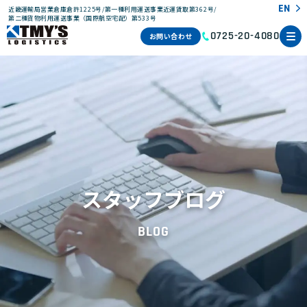
EN
近畿運輸局営業倉庫倉許1225号/第一種利用運送事業近運賃取第362号/
第二種貨物利用運送事業（国際航空宅配）第533号
お問い合わせ
0725-20-4080
スタッフブログ
BLOG