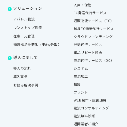
入庫・保管
ソリューション
EC発送代行サービス
アパレル物流
通販物流サービス（EC）
ワンストップ物流
越境EC物流代行サービス
在庫一元管理
クラウドファンディング
物流拠点最適化（集約/分散）
発送代行サービス
単品リピート通販
導入に関して
物流代行サービス（DC）
導入の流れ
システム
物流加工
導入事例
撮影
お悩み解決事例
プリント
WEB制作・広告運用
物流コンサルティング
物流無料診断
通関業者ご紹介