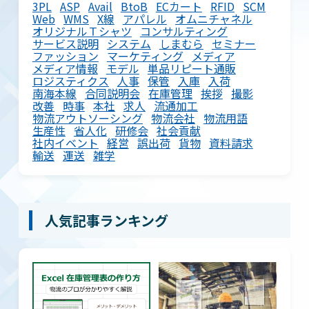
3PL
ASP
Avail
BtoB
ECカート
RFID
SCM
Web
WMS
X線
アパレル
オムニチャネル
オリジナルＴシャツ
コンサルティング
サービス説明
システム
しまむら
セミナー
ファッション
マーケティング
メディア
メディア情報
モデル
単品リピート通販
ロジスティクス
人事
保管
入庫
入荷
南海本線
合同説明会
在庫管理
挨拶
撮影
改善
時事
本社
求人
流通加工
物流アウトソーシング
物流会社
物流用語
生産性
省人化
研修会
社会貢献
社内イベント
経営
誤出荷
貨物
資料請求
輸送
運送
雑学
人気記事ランキング