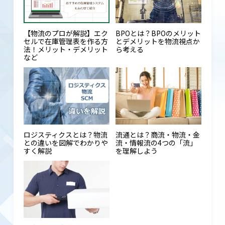
【物流のプロが解説】エク
BPOとは？BPOのメリット
セルで在庫管理表を作る方
とデメリットを物流視点か
法！メリット・デメリット
ら考える
など
ロジスティクスとは？物流
流通とは？商流・物流・金
との違いを図解でわかりや
流・情報流の4つの「流」
すく解説
を理解しよう