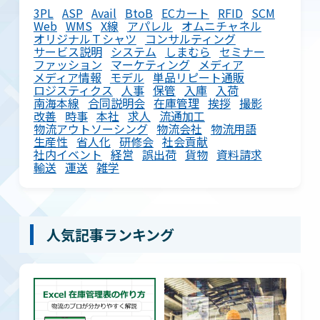
3PL
ASP
Avail
BtoB
ECカート
RFID
SCM
Web
WMS
X線
アパレル
オムニチャネル
オリジナルＴシャツ
コンサルティング
サービス説明
システム
しまむら
セミナー
ファッション
マーケティング
メディア
メディア情報
モデル
単品リピート通販
ロジスティクス
人事
保管
入庫
入荷
南海本線
合同説明会
在庫管理
挨拶
撮影
改善
時事
本社
求人
流通加工
物流アウトソーシング
物流会社
物流用語
生産性
省人化
研修会
社会貢献
社内イベント
経営
誤出荷
貨物
資料請求
輸送
運送
雑学
人気記事ランキング