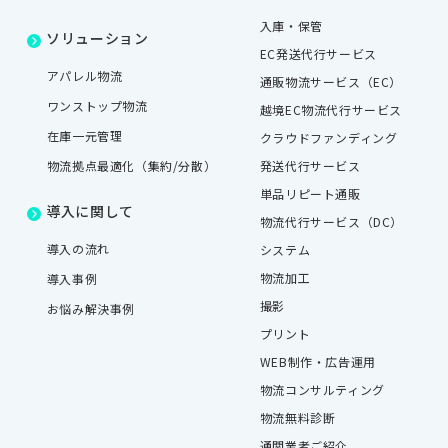
入庫・保管
ソリューション
EC発送代行サービス
アパレル物流
通販物流サービス（EC）
ワンストップ物流
越境EC物流代行サービス
在庫一元管理
クラウドファンディング
物流拠点最適化（集約/分散）
発送代行サービス
単品リピート通販
導入に関して
物流代行サービス（DC）
導入の流れ
システム
物流加工
導入事例
撮影
お悩み解決事例
プリント
WEB制作・広告運用
物流コンサルティング
物流無料診断
通関業者ご紹介