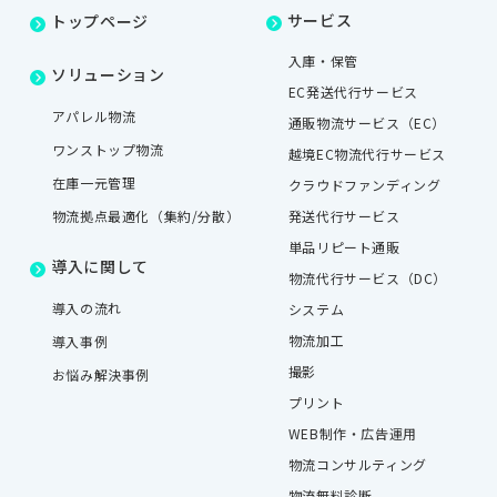
サービス
トップページ
入庫・保管
ソリューション
EC発送代行サービス
アパレル物流
通販物流サービス（EC）
ワンストップ物流
越境EC物流代行サービス
在庫一元管理
クラウドファンディング
物流拠点最適化（集約/分散）
発送代行サービス
単品リピート通販
導入に関して
物流代行サービス（DC）
導入の流れ
システム
物流加工
導入事例
撮影
お悩み解決事例
プリント
WEB制作・広告運用
物流コンサルティング
物流無料診断