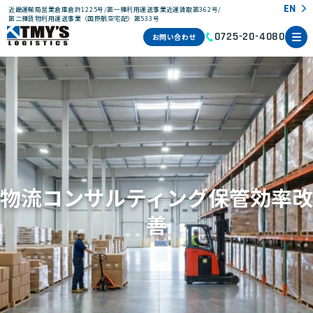
EN
近畿運輸局営業倉庫倉許1225号/第一種利用運送事業近運賃取第362号/
第二種貨物利用運送事業（国際航空宅配）第533号
お問い合わせ
0725-20-4080
物流コンサルティング保管効率改
善