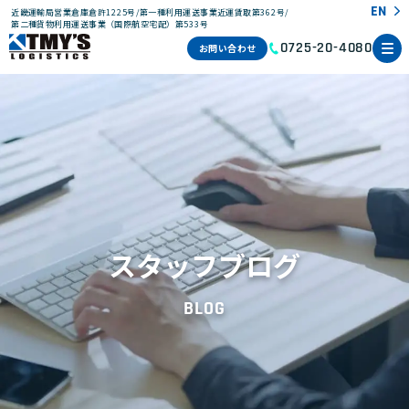
EN
近畿運輸局営業倉庫倉許1225号/第一種利用運送事業近運賃取第362号/
第二種貨物利用運送事業（国際航空宅配）第533号
お問い合わせ
0725-20-4080
スタッフブログ
BLOG