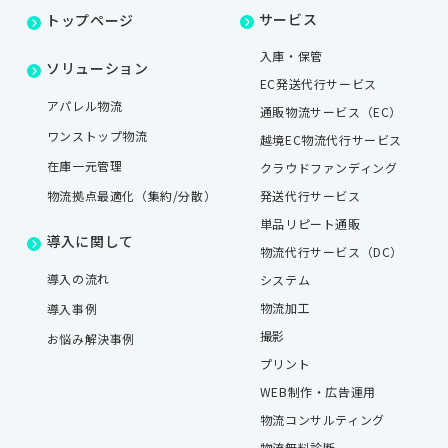
サービス
トップページ
入庫・保管
ソリューション
EC発送代行サービス
アパレル物流
通販物流サービス（EC）
ワンストップ物流
越境EC物流代行サービス
在庫一元管理
クラウドファンディング
物流拠点最適化（集約/分散）
発送代行サービス
単品リピート通販
導入に関して
物流代行サービス（DC）
導入の流れ
システム
物流加工
導入事例
撮影
お悩み解決事例
プリント
WEB制作・広告運用
物流コンサルティング
物流無料診断