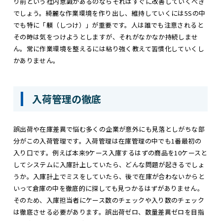
り前という社内意識があるのならそれはすぐに改善していくべき
でしょう。綺麗な作業環境を作り出し、維持していくには5Sの中
でも特に「躾（しつけ）」が重要です。人は誰でも注意されると
その時は気をつけようとしますが、それがなかなか持続しませ
ん。常に作業環境を整えるには粘り強く教えて習慣化していくし
かありません。
入荷管理の徹底
誤出荷や在庫差異で悩む多くの企業が意外にも見落としがちな部
分がこの入荷管理です。入荷管理は在庫管理の中でも1番最初の
入り口です。例えば本来9ケース入庫するはずの商品を10ケースと
してシステムに入庫計上していたら、どんな問題が起きるでしょ
うか。入庫計上でミスをしていたら、後で在庫が合わないからと
いって倉庫の中を徹底的に探しても見つかるはずがありません。
そのため、入庫担当者にケース数のチェックや入り数のチェック
は徹底させる必要があります。誤出荷ゼロ、数量差異ゼロを目指