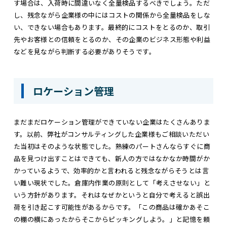
す場合は、入荷時に間違いなく全量検品するべきでしょう。ただ
し、残念ながら企業様の中にはコストの関係から全量検品をしな
い、できない場合もあります。最終的にコストをとるのか、取引
先やお客様との信頼をとるのか、その企業のビジネス形態や利益
などを見ながら判断する必要がありそうです。
ロケーション管理
まだまだロケーション管理ができていない企業はたくさんありま
す。以前、弊社がコンサルティングした企業様もご相談いただい
た当初はそのような状態でした。熟練のパートさんならすぐに商
品を見つけ出すことはできても、新人の方ではなかなか時間がか
かっているようで、効率的かと言われると残念ながらそうとは言
い難い現状でした。倉庫内作業の原則として「考えさせない」と
いう方針があります。それはなぜかというと自分で考えると誤出
荷を引き起こす可能性があるからです。「この商品は確かあそこ
の棚の横にあったからそこからピッキングしよう。」と記憶を頼