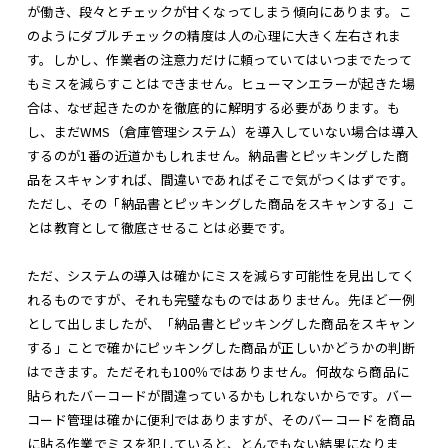
が働き、段々とチェックが甘くなってしまう傾向にあります。こ
のようにダブルチェックの精度は人の心理に大きく左右されま
す。しかし、作業者の注意力だけに頼っていてはいつまでたって
もミスを減らすことはできません。ヒューマンエラーが起きた場
合は、なぜ起きたのかを徹底的に解明する必要があります。も
し、まだWMS（倉庫管理システム）を導入していない場合は導入
するのが1番の近道かもしれません。納品書とピッキングした商
品をスキャンすれば、間違いであればそこで気がつくはずです。
ただし、その「納品書とピッキングした商品をスキャンする」こ
とは教育として徹底させることは必要です。
ただ、システムの導入は確かにミスを減らす可能性を見出してく
れるものですが、それも完璧なものではありません。先ほど一例
として出しましたが、「納品書とピッキングした商品をスキャン
する」ことで確かにピッキングした商品が正しいかどうかの判断
はできます。ただそれも100％ではありません。何故なら商品に
貼られたバーコードが間違っているかもしれないからです。バー
コード管理は確かに便利ではありますが、そのバーコードを商品
に貼る作業でミスを犯していると、とんでもない結果になりま